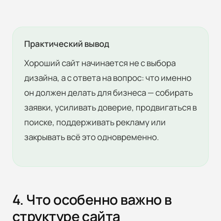
Отправить
Практический вывод
Хороший сайт начинается не с выбора
дизайна, а с ответа на вопрос: что именно
Наш сайт защищен с помощью reCAPTCHA
он должен делать для бизнеса — собирать
и соответствует
Политике
конфиденциальности
и
Условиям
заявки, усиливать доверие, продвигаться в
использования Google.
поиске, поддерживать рекламу или
закрывать всё это одновременно.
4. Что особенно важно в
структуре сайта