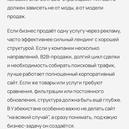
должен зависеть не от моды, а от модели
продаж.
Если бизнес продаёт одну услугу через рекламу,
часто эффективнее сильный лендинг с хорошей
структурой. Если у компании несколько
направлений, B2B-продажи, долгий цикл сделки
Бесплатный аудит
и необходимость собирать поисковый трафик,
Обсудим ваш проект?
лучше работает полноценный корпоративный
сайт. Если же товары или услуги требуют
сравнения, фильтрации или постоянного
Ваше имя*
обновления, структура должна быть ещё глубже.
В Узбекистане особенно важно не делать сайт
“на всякий случай”, а сразу понимать, под какую
Номер телефона*
бизнес-задачу он создаётся.