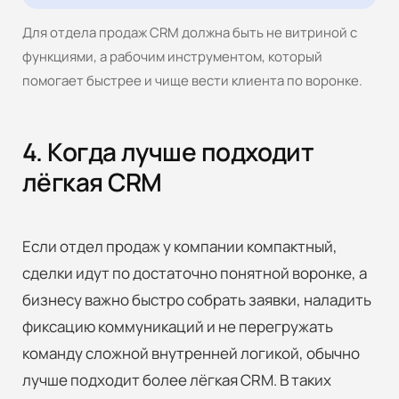
Для отдела продаж CRM должна быть не витриной с
функциями, а рабочим инструментом, который
Отправить
помогает быстрее и чище вести клиента по воронке.
4. Когда лучше подходит
Наш сайт защищен с помощью reCAPTCHA
и соответствует
Политике
лёгкая CRM
конфиденциальности
и
Условиям
использования Google.
Если отдел продаж у компании компактный,
сделки идут по достаточно понятной воронке, а
бизнесу важно быстро собрать заявки, наладить
фиксацию коммуникаций и не перегружать
команду сложной внутренней логикой, обычно
лучше подходит более лёгкая CRM. В таких